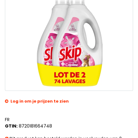
Log in om je prijzen te zien
FR
GTIN:
8720181664748