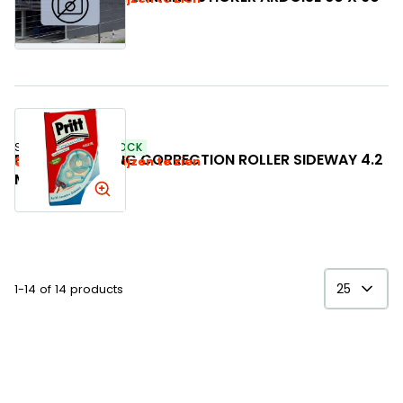
CM
SKU:
04098
IN STOCK
PRITT NAVULLING CORRECTION ROLLER SIDEWAY 4.2
Log in om je prijzen te zien
MM X 14 M
25
1-14 of 14 products