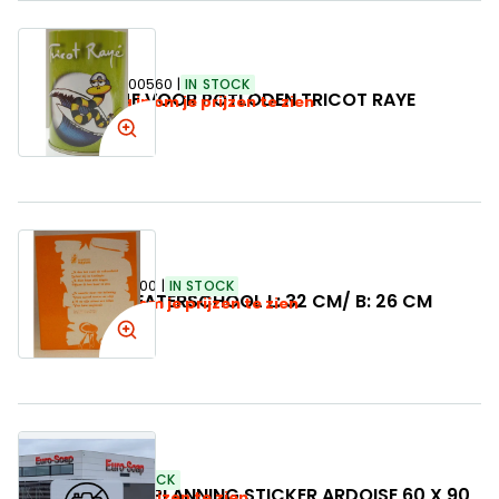
SKU:
300560
IN STOCK
POTJE VOOR POTLODEN TRICOT RAYE
Log in om je prijzen te zien
SKU:
200800
IN STOCK
MAP THEATERSCHOOL L: 32 CM/ B: 26 CM
Log in om je prijzen te zien
SKU:
112794
IN STOCK
STICK 'N LOOK PLANNING STICKER ARDOISE 60 X 90
Log in om je prijzen te zien