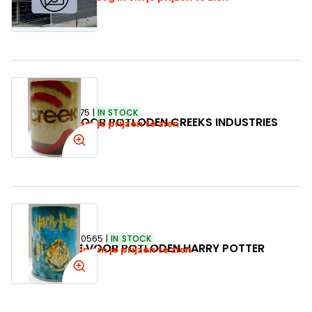
SKU:
500575
IN STOCK
POTJE VOOR POTLODEN CREEKS INDUSTRIES
Log in om je prijzen te zien
SKU:
300565
IN STOCK
POTJE VOOR POTLODEN HARRY POTTER
Log in om je prijzen te zien