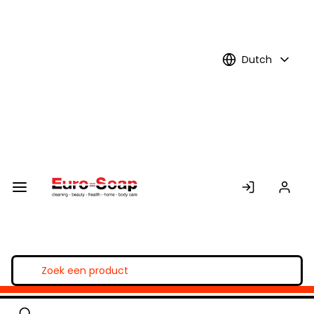
Skip to
Main
Content
Dutch