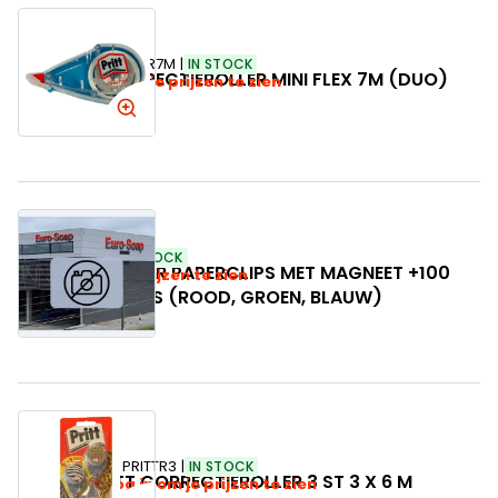
SKU:
PRITTCOR7M
IN STOCK
PRITT CORRECTIEROLLER MINI FLEX 7M (DUO)
Log in om je prijzen te zien
SKU:
037500
IN STOCK
DISPENSER VOOR PAPERCLIPS MET MAGNEET +100
Log in om je prijzen te zien
PCS PAPERCLIPS (ROOD, GROEN, BLAUW)
SKU:
PRITTR3
IN STOCK
PRITT CORRECTIEROLLER 3 ST 3 X 6 M
Log in om je prijzen te zien