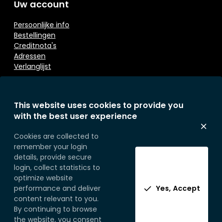
Uw account
Persoonlijke info
Bestellingen
Creditnota's
Adressen
Verlanglijst
Contacteer ons
This website uses cookies to provide you
with the best user experience
Eurosoap
Sprietestraat 166
Cookies are collected to
B-8792 Desselgem
remember your login
Belgium
details, provide secure
Telefoon:
+32 (0) 56 71 49 77
login, collect statistics to
optimize website
performance and deliver
Yes, Accept
content relevant to you.
By continuing to browse
the website, you consent