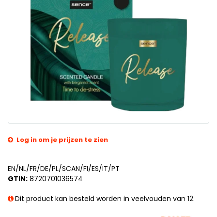
Log in om je prijzen te zien
EN/NL/FR/DE/PL/SCAN/FI/ES/IT/PT
GTIN:
8720701036574
Dit product kan besteld worden in veelvouden van 12.