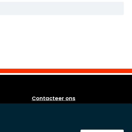
Contacteer ons
Eurosoap
Sprietestraat 166
B-8792 Desselgem
Belgium