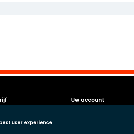
ijf
Uw account
orwaarden
Persoonlijke info
voorwaarden
Bestellingen
 best user experience
Creditnota's
laring
Adressen