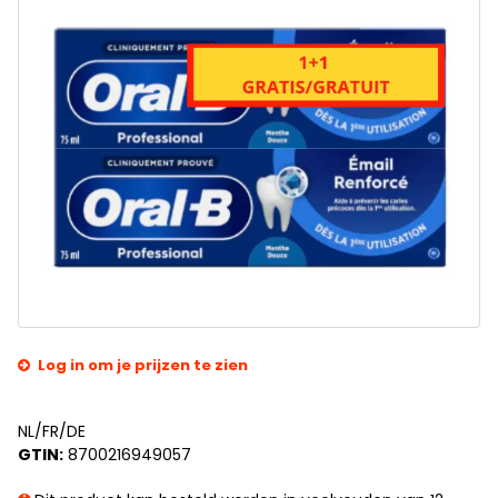
Log in om je prijzen te zien
NL/FR/DE
GTIN:
8700216949057