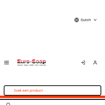
Skip to
Main
Content
Dutch