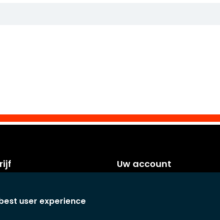
ijf
Uw account
orwaarden
Persoonlijke info
voorwaarden
Bestellingen
 best user experience
Creditnota's
laring
Adressen