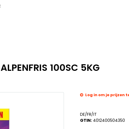
G
ALPENFRIS 100SC 5KG
Log in om je prijzen t
DE/FR/IT
GTIN:
4012400504350