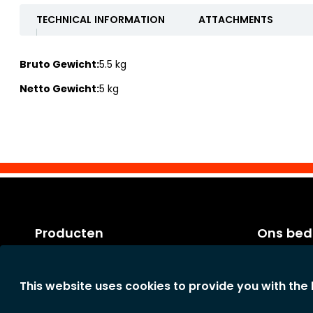
TECHNICAL INFORMATION
ATTACHMENTS
Bruto Gewicht:
5.5 kg
Netto Gewicht:
5 kg
Producten
Ons bedr
Categorieën
Factuurvo
Nieuwe producten
Algemene 
This website uses cookies to provide you with the
Onze Schoonmaaktips
Het bedrijf
Privacyverk