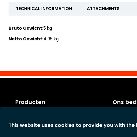
TECHNICAL INFORMATION
ATTACHMENTS
Bruto Gewicht:
5 kg
Netto Gewicht:
4.95 kg
Producten
Ons bedr
Categorieën
Factuurvo
Nieuwe producten
Algemene 
This website uses cookies to provide you with the
Onze Schoonmaaktips
Het bedrijf
Privacyverk