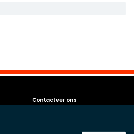
Contacteer ons
Eurosoap
Sprietestraat 166
B-8792 Desselgem
Belgium