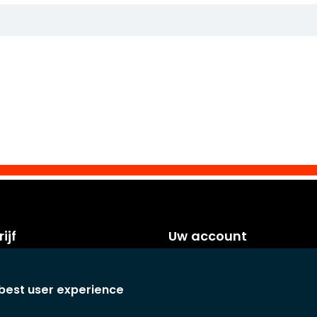
ijf
Uw account
orwaarden
Persoonlijke info
voorwaarden
Bestellingen
 best user experience
Creditnota's
laring
Adressen