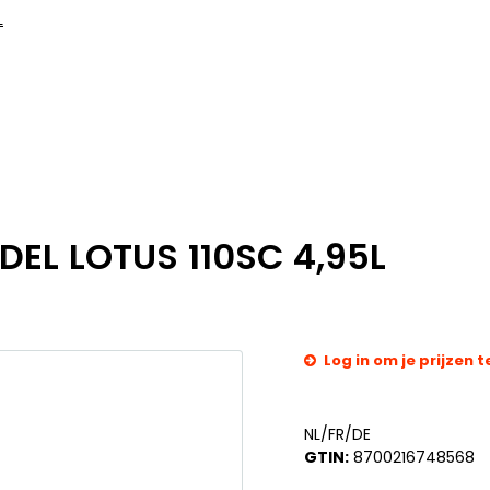
L
EL LOTUS 110SC 4,95L
Log in om je prijzen t
NL/FR/DE
GTIN:
8700216748568