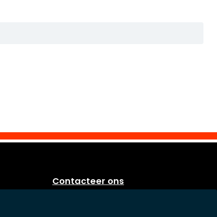
Contacteer ons
Eurosoap
Sprietestraat 166