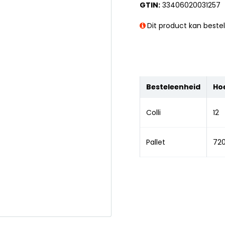
GTIN:
33406020031257
Dit product kan beste
Besteleenheid
Ho
Colli
12
Pallet
72