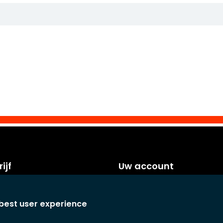
ijf
Uw account
orwaarden
Persoonlijke info
voorwaarden
Bestellingen
 best user experience
Creditnota's
laring
Adressen