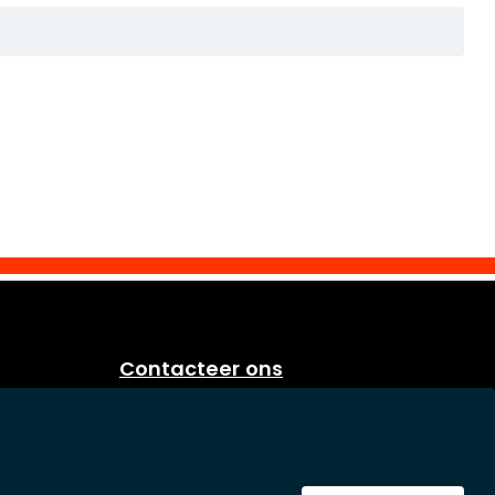
Contacteer ons
Eurosoap
Sprietestraat 166
B-8792 Desselgem
Belgium