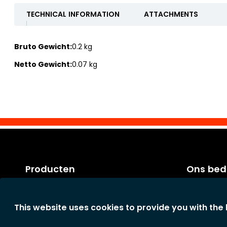
TECHNICAL INFORMATION
ATTACHMENTS
Bruto Gewicht:
0.2 kg
Netto Gewicht:
0.07 kg
Producten
Ons bedr
Categorieën
Factuurvo
Nieuwe producten
Algemene 
This website uses cookies to provide you with the
Onze Schoonmaaktips
Het bedrijf
Privacyverk