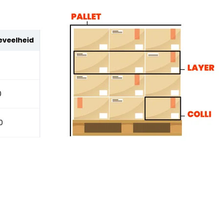
eveelheid
0
0