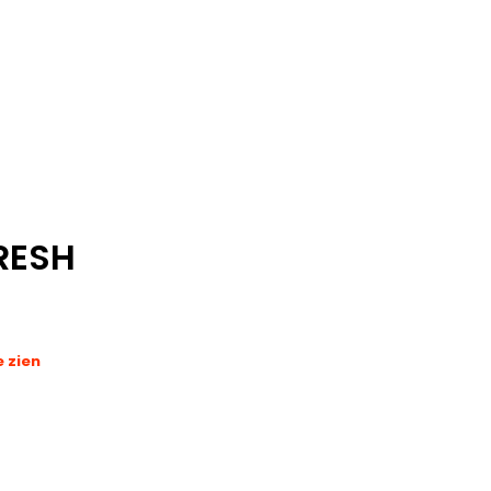
RESH
e zien