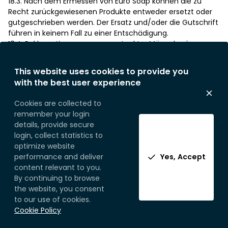
18.3. Nach dem Ermessen von Euro Soap können die zu
Recht zurückgewiesenen Produkte entweder ersetzt oder
gutgeschrieben werden. Der Ersatz und/oder die Gutschrift
führen in keinem Fall zu einer Entschädigung.
18.4. Reklamationen wegen versteckter Mängel müssen
Euro Soap unter Androhung der Unzulässigkeit innerhalb
von 8 Kalendertagen nach ihrer Entdeckung und
This website uses cookies to provide you
spätestens 15 Tage nach der Lieferung ebenfalls per
with the best user experience
Einschreiben mit Kopie per E-Mail mitgeteilt werden.
18.5. In jedem Fall können keine Reklamationen mehr
Cookies are collected to
akzeptiert werden, wenn die gelieferten Produkte bereits
remember your login
benutzt und/oder eventuell (weiter) be- und/oder
details, provide secure
verarbeitet oder an Dritte weiterverkauft worden sind.
login, collect statistics to
18.6. In jedem Fall kann eine Reklamation den Kunden nicht
optimize website
von seiner Verpflichtung entbinden, den Rechnungsbetrag
performance and deliver
Yes, Accept
zu den im Vertrag festgelegten Terminen und
content relevant to you.
Bedingungen zu bezahlen.
By continuing to browse
18.7. Eine Reklamation, auch wenn sie begründet ist,
the website, you consent
berechtigt den Kunden ebenfalls nicht, die Erfüllung des
to our use of cookies.
Vertrags für Produkte, die nicht Gegenstand der
Cookie Policy
Reklamation sind, zu verweigern.
F. ENDE DES ABKOMMENS