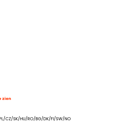
e zien
/PL/CZ/SK/HU/RO/BG/DK/FI/SW/NO