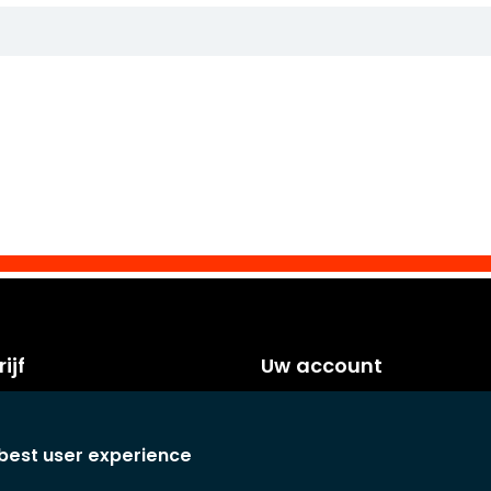
ijf
Uw account
orwaarden
Persoonlijke info
voorwaarden
Bestellingen
 best user experience
Creditnota's
laring
Adressen