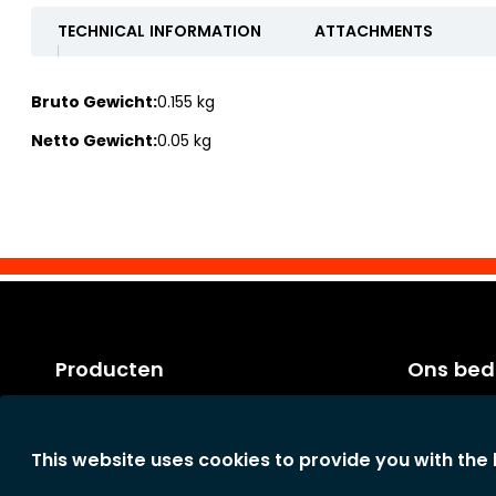
TECHNICAL INFORMATION
ATTACHMENTS
Bruto Gewicht:
0.155 kg
Netto Gewicht:
0.05 kg
Producten
Ons bedr
Categorieën
Factuurvo
Nieuwe producten
Algemene 
This website uses cookies to provide you with the
Onze Schoonmaaktips
Het bedrijf
Privacyverk