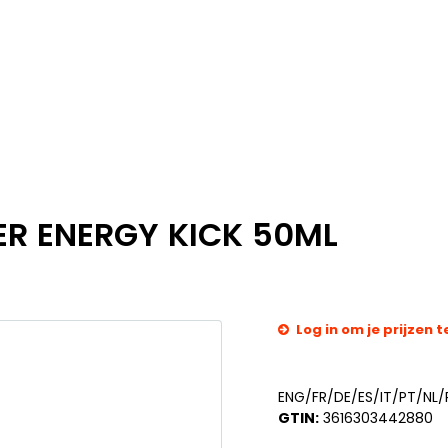
R ENERGY KICK 50ML
Log in om je prijzen t
ENG/FR/DE/ES/IT/PT/NL
GTIN:
3616303442880