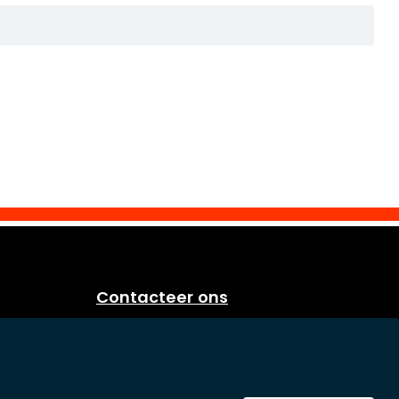
Contacteer ons
Eurosoap
Sprietestraat 166
B-8792 Desselgem
Belgium