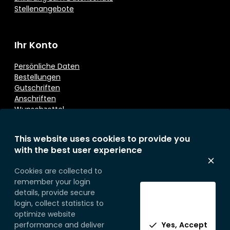
Stellenangebote
Ihr Konto
Persönliche Daten
Bestellungen
Gutschriften
Anschriften
Wunschzettel
This website uses cookies to provide you
Kontaktieren Sie uns
with the best user experience
Eurosoap
Cookies are collected to
Sprietestraat 166
remember your login
B-8792 Desselgem
details, provide secure
Belgium
login, collect statistics to
Telefoon:
+32 (0) 56 71 49 77
optimize website
performance and deliver
Yes, Accept