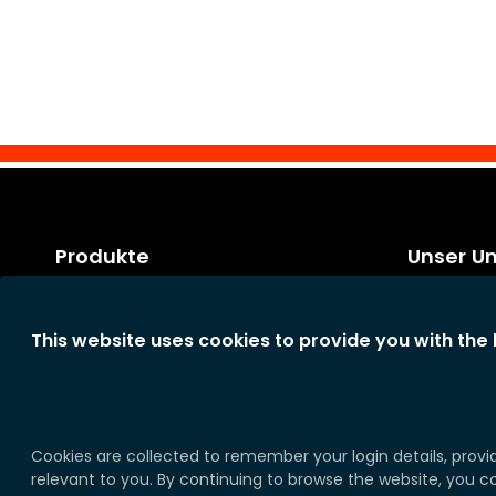
Produkte
Unser U
Kategorien
Rechtliche 
Neue Produkte
Allgemeine
This website uses cookies to provide you with the
Konditione
Das Unter
Erklärung 
Stellenang
Cookies are collected to remember your login details, provi
relevant to you. By continuing to browse the website, you c