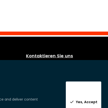
Kontaktieren Sie uns
Eurosoap
Sprietestraat 166
B-8792 Desselgem
Belgium
Telefoon:
+32 (0) 56 71 49 77
nce and deliver content
Yes, Accept