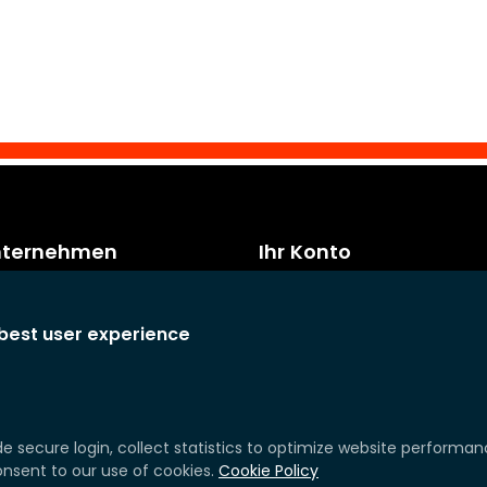
nternehmen
Ihr Konto
Hinweise
Persönliche Daten
 Bedingungen und
Bestellungen
 best user experience
n
Gutschriften
nehmen
Anschriften
zum Datenschutz
Wunschzettel
ebote
de secure login, collect statistics to optimize website performa
onsent to our use of cookies.
Cookie Policy