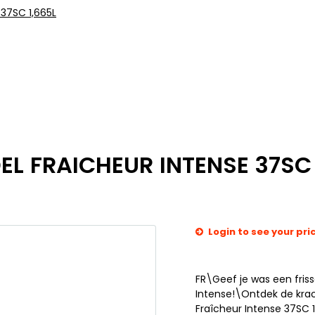
37SC 1,665L
L FRAICHEUR INTENSE 37SC 
Login to see your pri
FR\Geef je was een fris
Intense!\Ontdek de krac
Fraîcheur Intense 37SC 1