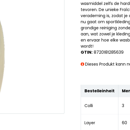
wasmiddel zelfs de hardn
tevoren. De unieke Fraî
verademing is, zodat je
nu gaat om sportkleding,
grondige reiniging zond
aan, wat zowel je kledin
en ervaar hoe elke was
wordt!
GTIN:
8720181285639
Dieses Produkt kann nu
Bestelleinheit
Me
Colli
3
Layer
60