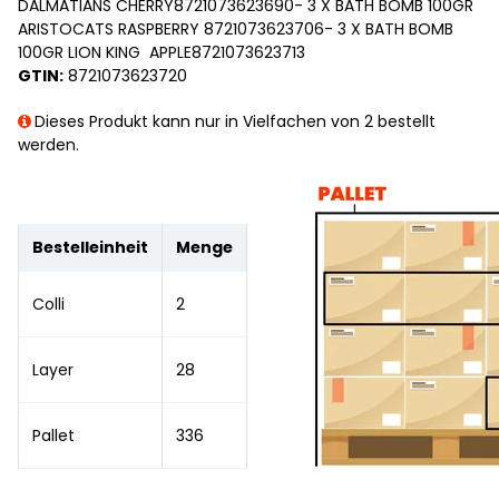
DALMATIANS CHERRY8721073623690- 3 X BATH BOMB 100GR
ARISTOCATS RASPBERRY 8721073623706- 3 X BATH BOMB
100GR LION KING APPLE8721073623713
GTIN:
8721073623720
Dieses Produkt kann nur in Vielfachen von 2 bestellt
werden.
Bestelleinheit
Menge
Colli
2
Layer
28
Pallet
336