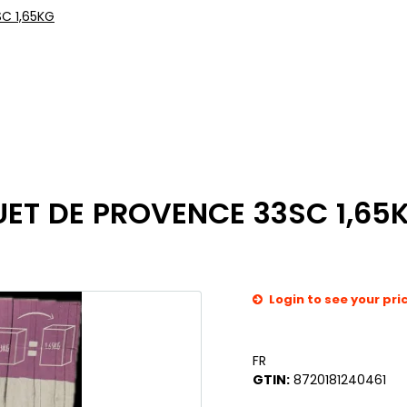
C 1,65KG
ET DE PROVENCE 33SC 1,65
Login to see your pri
FR
GTIN:
8720181240461