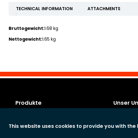
TECHNICAL INFORMATION
ATTACHMENTS
Bruttogewicht:
1.68 kg
Nettogewicht:
1.65 kg
Produkte
Unser U
Kategorien
Rechtliche 
Neue Produkte
Allgemeine
This website uses cookies to provide you with the
Konditione
Das Unter