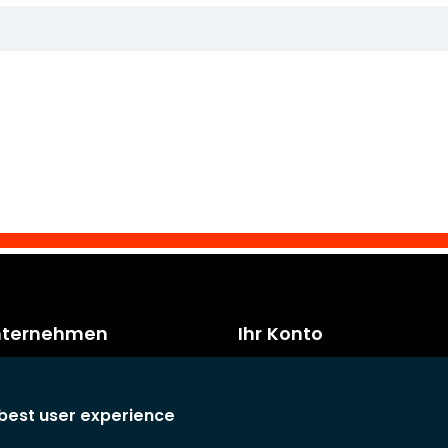
nternehmen
Ihr Konto
Hinweise
Persönliche Daten
 Bedingungen und
Bestellungen
 best user experience
n
Gutschriften
nehmen
Anschriften