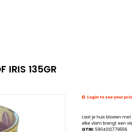
 IRIS 135GR
Login to see your pri
Laat je huis bloeien me
elke vlam brengt een vleu
GTIN:
5904012779556