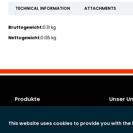
TECHNICAL INFORMATION
ATTACHMENTS
Bruttogewicht:
0.31 kg
Nettogewicht:
0.135 kg
Produkte
Unser U
Kategorien
Rechtliche 
Neue Produkte
Allgemeine
This website uses cookies to provide you with the
Konditione
Das Unter