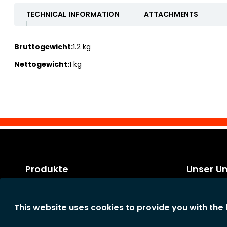
TECHNICAL INFORMATION
ATTACHMENTS
Bruttogewicht:
1.2 kg
Nettogewicht:
1 kg
Produkte
Unser U
Kategorien
Rechtliche 
Neue Produkte
Allgemeine
This website uses cookies to provide you with the
Konditione
Das Unter