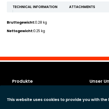
TECHNICAL INFORMATION
ATTACHMENTS
Bruttogewicht:
0.28 kg
Nettogewicht:
0.25 kg
Produkte
Unser U
Kategorien
Rechtliche 
Neue Produkte
Allgemeine
This website uses cookies to provide you with the
Konditione
Das Unter