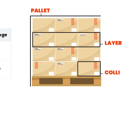
nge
0