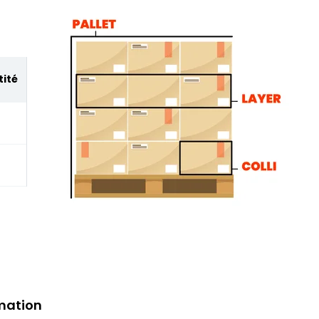
ité
mation