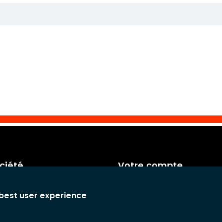
ciété
Votre compte
de facturation
Informations personnelles
 best user experience
 générales
Commandes
Avoirs
 de confidentialité
Adresses