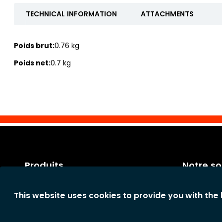
TECHNICAL INFORMATION
ATTACHMENTS
Poids brut:
0.76 kg
Poids net:
0.7 kg
Produits
Notre so
Catégories
Conditions 
This website uses cookies to provide you with the
Nouveaux produits
Conditions
La société
Déclaration