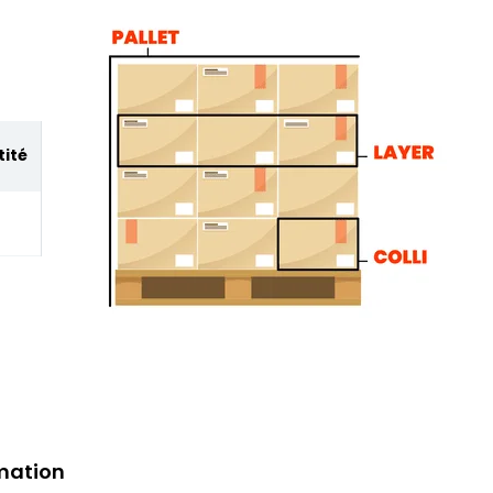
ité
mation