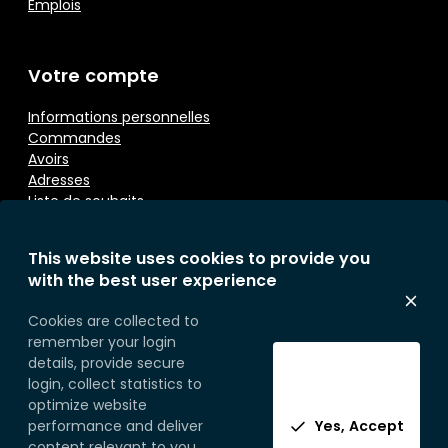
Emplois
Votre compte
Informations personnelles
Commandes
Avoirs
Adresses
Liste de souhaits
This website uses cookies to provide you
Contactez nous
with the best user experience
Eurosoap
Cookies are collected to
Sprietestraat 166
remember your login
B-8792 Desselgem
details, provide secure
Belgium
login, collect statistics to
Telefoon:
+32 (0) 56 71 49 77
optimize website
performance and deliver
Yes, Accept
content relevant to you.