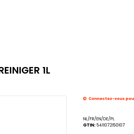
EINIGER 1L
Connectez-vous pour 
NL/FR/EN/DE/PL
GTIN:
5411072150107