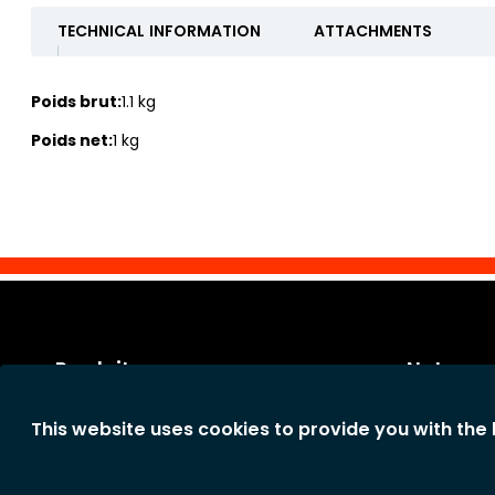
TECHNICAL INFORMATION
ATTACHMENTS
Poids brut:
1.1 kg
Poids net:
1 kg
Produits
Notre so
Catégories
Conditions 
This website uses cookies to provide you with the
Nouveaux produits
Conditions
La société
Déclaration