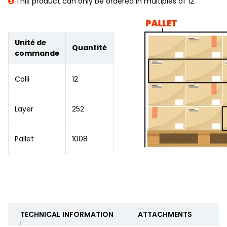
This product can only be ordered in multiples of 12.
Unité de
Quantité
commande
Colli
12
Layer
252
Pallet
1008
TECHNICAL INFORMATION
ATTACHMENTS