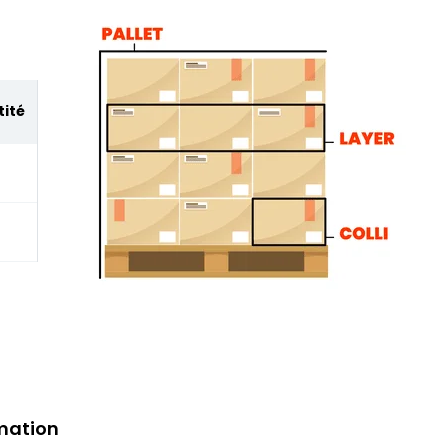
ité
mation