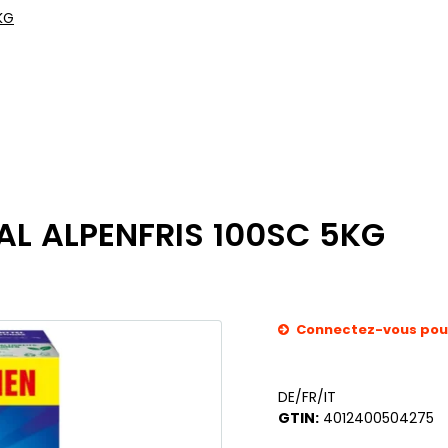
KG
L ALPENFRIS 100SC 5KG
Connectez-vous pour 
DE/FR/IT
GTIN:
4012400504275