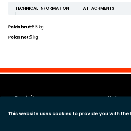
TECHNICAL INFORMATION
ATTACHMENTS
Poids brut:
5.5 kg
Poids net:
5 kg
Produits
Notre so
Catégories
Conditions 
This website uses cookies to provide you with the
Nouveaux produits
Conditions
La société
Déclaration