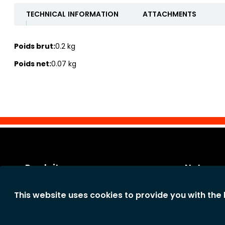
TECHNICAL INFORMATION
ATTACHMENTS
Poids brut:
0.2 kg
Poids net:
0.07 kg
Produits
Notre so
Catégories
Conditions 
This website uses cookies to provide you with the
Nouveaux produits
Conditions
La société
Déclaration