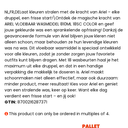
NL,FR,DELaat kleuren stralen met de kracht van Ariel – elke
druppel, een frisse start!\Ontdek de magische kracht van
ARIEL VLOEIBAAR WASMIDDEL 810ML 18SC COLOR en geef
jouw gekleurde was een sprankelende opfrissing! Dankzij de
geavanceerde formule van Ariel blijven jouw kleren niet
alleen schoon, maar behouden ze hun levendige kleuren
was na was. Dit vloeibaar wasmiddel is speciaal ontwikkeld
voor alle kleuren, zodat je zonder zorgen jouw favoriete
outfits kunt blijven dragen. Met 18 wasbeurten haal je het
maximum uit elke druppel, en dat in een handige
verpakking die makkelijk te doseren is. Ariel maakt
schoonmaken niet alleen effectief, maar ook duurzaam:
minder product, meer resultaat! Kies voor Ariel en geniet
van een stralende was, keer op keer. Want elke dag
verdient een frisse start – en jij ook!
GTIN:
8700216287371
This product can only be ordered in multiples of 4.