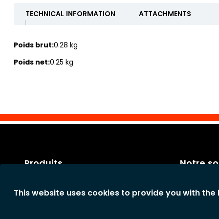
TECHNICAL INFORMATION
ATTACHMENTS
Poids brut:
0.28 kg
Poids net:
0.25 kg
Produits
Notre so
Catégories
Conditions 
This website uses cookies to provide you with the
Nouveaux produits
Conditions
La société
Déclaration