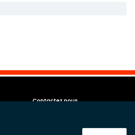
Contactez nous
Eurosoap
Sprietestraat 166
B-8792 Desselgem
Belgium