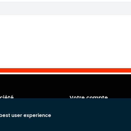
ciété
Votre compte
de facturation
Informations personnelles
 best user experience
 générales
Commandes
Avoirs
 de confidentialité
Adresses